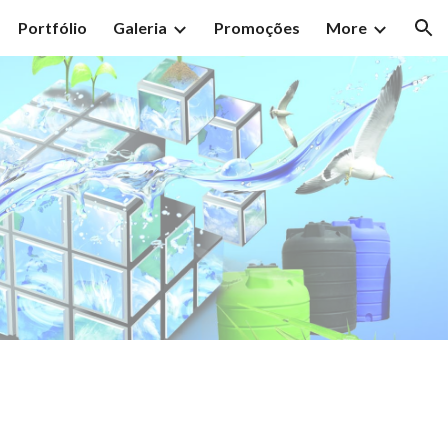
Portfólio
Galeria
Promoções
More
ion